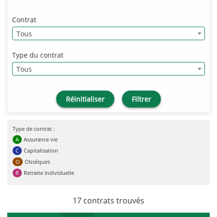
Contrat
Tous
Type du contrat
Tous
Réinitialiser
Filtrer
Type de contrat :
A
Assurance vie
C
Capitalisation
O
Obsèques
R
Retraite Individuelle
17 contrats trouvés