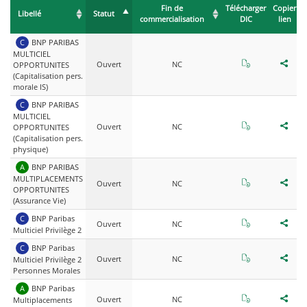
Fin de
Télécharger
Copier
Libellé
Statut
commercialisation
DIC
lien
s
C
Type du contrat : Capitalisation
BNP PARIBAS
MULTICIEL
Ouvert
NC
Télécharger DIC
Copie
OPPORTUNITES
(Capitalisation pers.
morale IS)
C
Type du contrat : Capitalisation
BNP PARIBAS
MULTICIEL
Ouvert
NC
Télécharger DIC
Copi
OPPORTUNITES
(Capitalisation pers.
physique)
A
Type du contrat : Assurance vie
BNP PARIBAS
MULTIPLACEMENTS
Ouvert
NC
Télécharger DI
Copi
OPPORTUNITES
(Assurance Vie)
C
Type du contrat : Capitalisation
BNP Paribas
Ouvert
NC
Télécharger DIC 
Copie
Multiciel Privilège 2
C
Type du contrat : Capitalisation
BNP Paribas
Ouvert
NC
Télécharger DIC 
Copie
Multiciel Privilège 2
Personnes Morales
A
Type du contrat : Assurance vie
BNP Paribas
Ouvert
NC
Télécharger DIC
Copie
Multiplacements